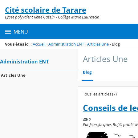
Panneau de gestion des cookies
Cité scolaire de Tarare
Menu de la rubrique
Contenu
Lycée polyvalent René Cassin - Collège Marie Laurencin
MENU
Vous êtes ici :
Accueil
›
Administration ENT
›
Articles Une
›
Blog
Articles Une
Administration ENT
Blog
Articles Une
Tous les articles (7)
Conseils de le
2
Par Jean-Jacques Bofill, publié 