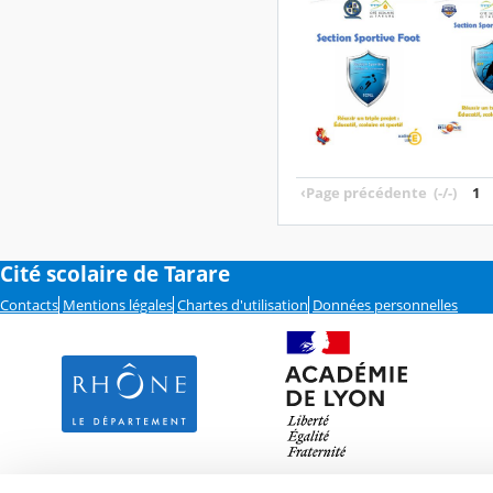
‹
Page précédente
(-/-)
1
Cité scolaire de Tarare
Contacts
Mentions légales
Chartes d'utilisation
Données personnelles