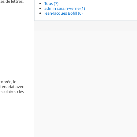
es de lettres.
Tous (7)
admin cassin-verne (1)
Jean-Jacques Bofill (6)
orvée, le
rtenariat avec
scolaires clés