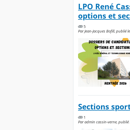
LPO René Cass
options et sec
5
Par Jean-Jacques Bofill, publié l
Sections spor
1
Par admin cassin-verne, publié le