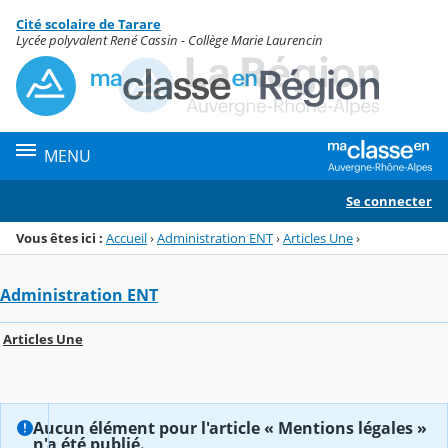
Panneau de gestion des cookies
Cité scolaire de Tarare
Menu de la rubrique
Contenu
Lycée polyvalent René Cassin - Collège Marie Laurencin
MENU
Se connecter
Vous êtes ici :
Accueil
›
Administration ENT
›
Articles Une
›
Administration ENT
Articles Une
Aucun élément pour l'article « Mentions légales »
n'a été publié.