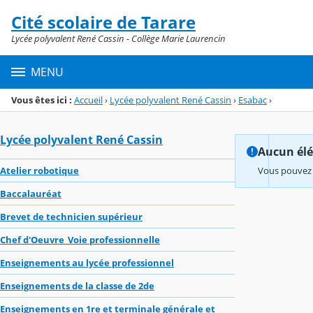
Panneau de gestion des cookies
Cité scolaire de Tarare
Menu de la rubrique
Contenu
Lycée polyvalent René Cassin - Collège Marie Laurencin
MENU
Vous êtes ici :
Accueil
›
Lycée polyvalent René Cassin
›
Esabac
›
Lycée polyvalent René Cassin
Aucun élém
Atelier robotique
Vous pouvez 
Baccalauréat
Brevet de technicien supérieur
Chef d'Oeuvre_Voie professionnelle
Enseignements au lycée professionnel
Enseignements de la classe de 2de
Enseignements en 1re et terminale générale et