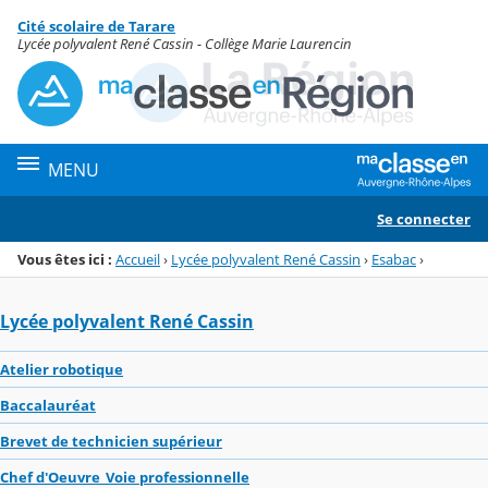
Panneau de gestion des cookies
Cité scolaire de Tarare
Menu de la rubrique
Contenu
Lycée polyvalent René Cassin - Collège Marie Laurencin
MENU
Se connecter
Vous êtes ici :
Accueil
›
Lycée polyvalent René Cassin
›
Esabac
›
Lycée polyvalent René Cassin
Atelier robotique
Baccalauréat
Brevet de technicien supérieur
Chef d'Oeuvre_Voie professionnelle