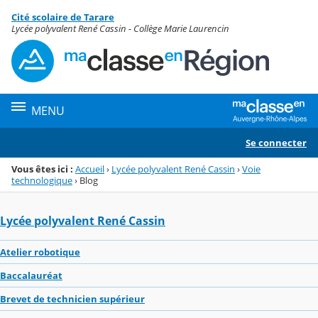
Panneau de gestion des cookies
Cité scolaire de Tarare
Menu de la rubrique
Contenu
Lycée polyvalent René Cassin - Collège Marie Laurencin
MENU
Se connecter
Vous êtes ici :
Accueil
›
Lycée polyvalent René Cassin
›
Voie
technologique
›
Blog
Lycée polyvalent René Cassin
Atelier robotique
Baccalauréat
Brevet de technicien supérieur