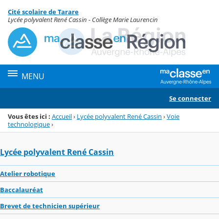
Panneau de gestion des cookies
Cité scolaire de Tarare
Menu de la rubrique
Contenu
Lycée polyvalent René Cassin - Collège Marie Laurencin
MENU
Se connecter
Vous êtes ici :
Accueil
›
Lycée polyvalent René Cassin
›
Voie
technologique
›
Lycée polyvalent René Cassin
Atelier robotique
Baccalauréat
Brevet de technicien supérieur