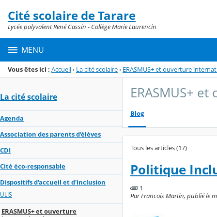
Panneau de gestion des cookies
Cité scolaire de Tarare
Menu de la rubrique
Contenu
Lycée polyvalent René Cassin - Collège Marie Laurencin
MENU
Vous êtes ici :
Accueil
›
La cité scolaire
›
ERASMUS+ et ouverture internat
ERASMUS+ et o
La cité scolaire
Blog
Agenda
Association des parents d'élèves
Tous les articles (17)
CDI
Politique Inc
Cité éco-responsable
Dispositifs d'accueil et d'inclusion
1
ULIS
Par Francois Martin, publié le me
ERASMUS+ et ouverture