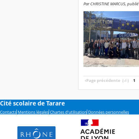
Par CHRISTINE MARCUS, publié le
‹
Page précédente
(-/-)
1
Cité scolaire de Tarare
Contacts
Mentions légales
Chartes d'utilisation
Données personnelles