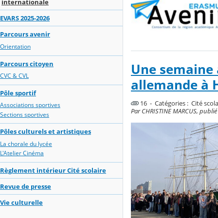
internationale
EVARS 2025-2026
Parcours avenir
Orientation
Parcours citoyen
Une semaine a
CVC & CVL
allemande à
Pôle sportif
16 - Catégories :
Cité scol
Associations sportives
Par CHRISTINE MARCUS, publié le
Sections sportives
Pôles culturels et artistiques
La chorale du lycée
L'Atelier Cinéma
Règlement intérieur Cité scolaire
Revue de presse
Vie culturelle