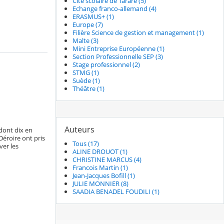
Cité scolaire de Tarare (5)
Echange franco-allemand (4)
ERASMUS+ (1)
Europe (7)
Filière Science de gestion et management (1)
Malte (3)
Mini Entreprise Européenne (1)
Section Professionnelle SEP (3)
Stage professionnel (2)
STMG (1)
Suède (1)
Théâtre (1)
Auteurs
dont dix en
éroire ont pris
Tous (17)
ver les
ALINE DROUOT (1)
CHRISTINE MARCUS (4)
Francois Martin (1)
Jean-Jacques Bofill (1)
JULIE MONNIER (8)
SAADIA BENADEL FOUDILI (1)