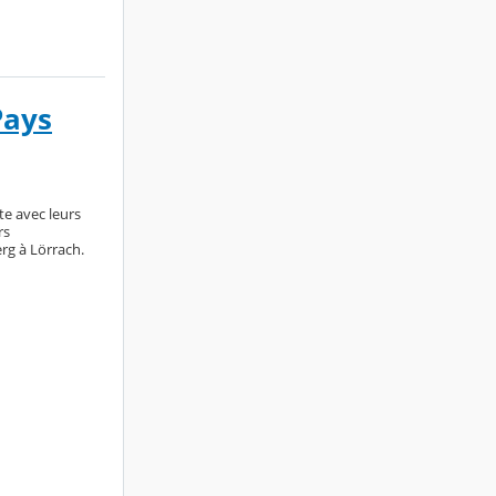
Pays
ute avec leurs
rs
g à Lörrach.