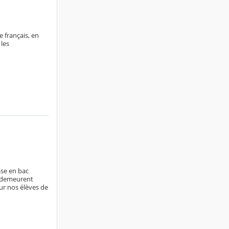
 français, en
les
sse en bac
ls demeurent
ur nos élèves de