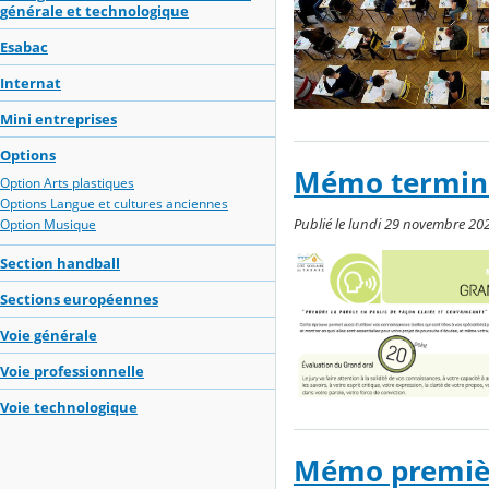
générale et technologique
Esabac
Internat
Mini entreprises
Options
Mémo terminal
Option Arts plastiques
Options Langue et cultures anciennes
Publié le lundi 29 novembre 202
Option Musique
Section handball
Sections européennes
Voie générale
Voie professionnelle
Voie technologique
Mémo première