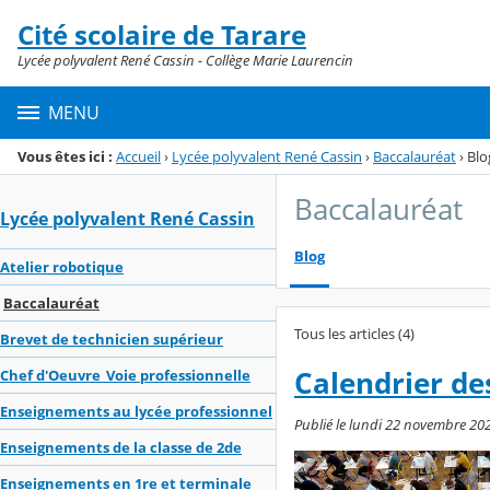
Panneau de gestion des cookies
Cité scolaire de Tarare
Menu de la rubrique
Contenu
Lycée polyvalent René Cassin - Collège Marie Laurencin
MENU
Vous êtes ici :
Accueil
›
Lycée polyvalent René Cassin
›
Baccalauréat
›
Blo
Baccalauréat
Lycée polyvalent René Cassin
Blog
Atelier robotique
Baccalauréat
Tous les articles (4)
Brevet de technicien supérieur
Calendrier de
Chef d'Oeuvre_Voie professionnelle
Enseignements au lycée professionnel
Publié le lundi 22 novembre 202
Enseignements de la classe de 2de
Enseignements en 1re et terminale