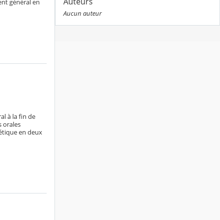
Auteurs
ent général en
Aucun auteur
l à la fin de
 orales
étique en deux