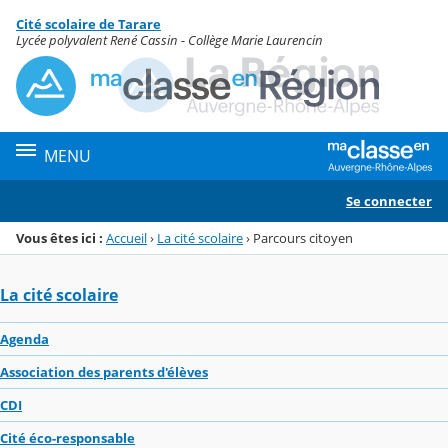
Panneau de gestion des cookies
Cité scolaire de Tarare
Menu de la rubrique
Contenu
Lycée polyvalent René Cassin - Collège Marie Laurencin
MENU
Se connecter
Vous êtes ici :
Accueil
›
La cité scolaire
›
Parcours citoyen
La cité scolaire
Agenda
Association des parents d'élèves
CDI
Cité éco-responsable