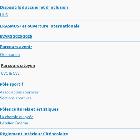
Dispositifs d'accueil et d'inclusion
ULIS
ERASMUS+ et ouverture internationale
EVARS 2025-2026
Parcours avenir
Orientation
Parcours citoyen
CVC & CVL
Pôle sportif
Associations sportives
Sections sportives
Pôles culturels et artistiques
La chorale du lycée
L'Atelier Cinéma
Règlement intérieur Cité scolaire