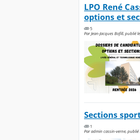
LPO René Cass
options et sec
5
Par Jean-Jacques Bofill, publié l
Sections spor
1
Par admin cassin-verne, publié le