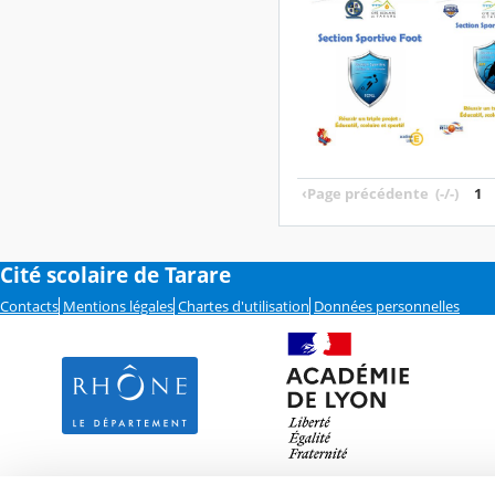
‹
Page précédente
(-/-)
1
Cité scolaire de Tarare
Contacts
Mentions légales
Chartes d'utilisation
Données personnelles