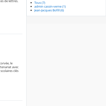
es de lettres.
Tous (7)
admin cassin-verne (1)
Jean-Jacques Bofill (6)
orvée, le
rtenariat avec
scolaires clés