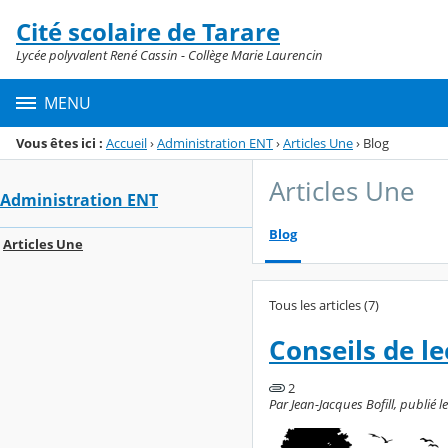
Panneau de gestion des cookies
Cité scolaire de Tarare
Menu de la rubrique
Contenu
Lycée polyvalent René Cassin - Collège Marie Laurencin
MENU
Vous êtes ici :
Accueil
›
Administration ENT
›
Articles Une
›
Blog
Articles Une
Administration ENT
Blog
Articles Une
Tous les articles (7)
Conseils de le
2
Par Jean-Jacques Bofill, publié 