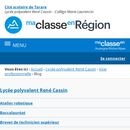
Panneau de gestion des cookies
Cité scolaire de Tarare
Menu de la rubrique
Contenu
Lycée polyvalent René Cassin - Collège Marie Laurencin
MENU
Se connecter
Vous êtes ici :
Accueil
›
Lycée polyvalent René Cassin
›
Voie
professionnelle
›
Blog
Lycée polyvalent René Cassin
Atelier robotique
Baccalauréat
Brevet de technicien supérieur