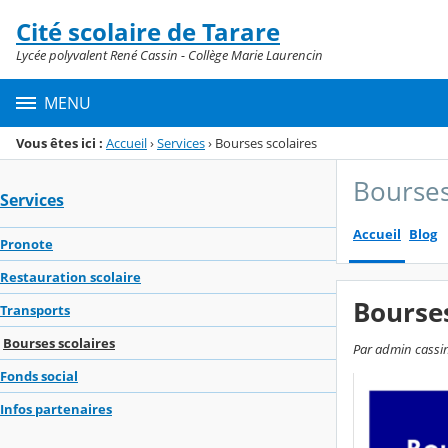
Panneau de gestion des cookies
Cité scolaire de Tarare
Menu de la rubrique
Contenu
Lycée polyvalent René Cassin - Collège Marie Laurencin
MENU
Vous êtes ici :
Accueil
›
Services
›
Bourses scolaires
Bourses
Services
Accueil
Blog
Pronote
Restauration scolaire
Bourses
Transports
Bourses scolaires
Par admin cassin
Fonds social
Infos partenaires