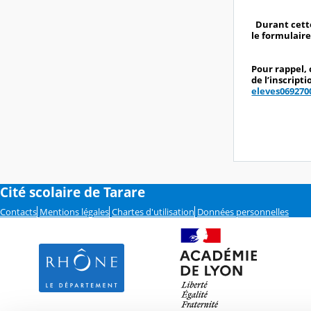
Durant cett
le formulair
Pour rappel,
de l’inscript
eleves069270
Cité scolaire de Tarare
Contacts
Mentions légales
Chartes d'utilisation
Données personnelles