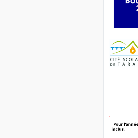
Pour l’anné
inclus
.