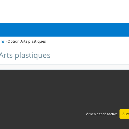
ons
›
Option Arts plastiques
Arts plastiques
Arts plastiques
20 décembre 2021 16:49 - Mis à jour le mardi 19 novembre 2024 12:31
Voici un film de présentation de l'
leur professeure.
Vimeo est désactivé.
Auto