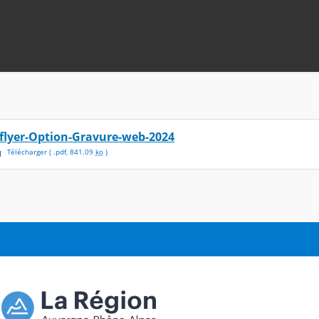
-flyer-Option-Gravure-web-2024
Télécharger
( .
pdf
,
841.09
ko
)