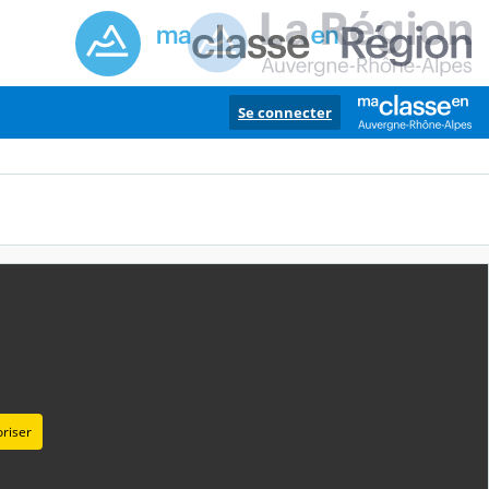
Se connecter
option Arts plastiques spécialité gravure réalisée par les élèves et
riser