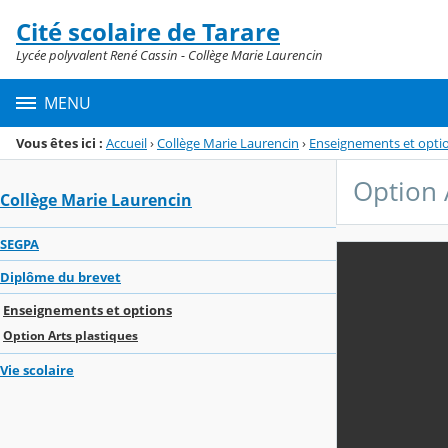
Panneau de gestion des cookies
Cité scolaire de Tarare
Menu de la rubrique
Contenu
Lycée polyvalent René Cassin - Collège Marie Laurencin
MENU
Vous êtes ici :
Accueil
›
Collège Marie Laurencin
›
Enseignements et opti
Option 
Collège Marie Laurencin
SEGPA
Option 
Diplôme du brevet
Enseignements et options
Publié le lundi 
Option Arts plastiques
Vie scolaire