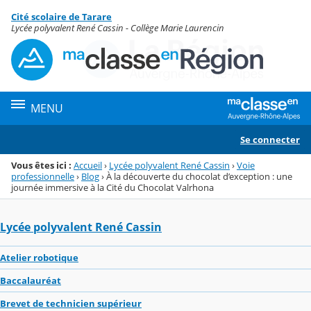
Panneau de gestion des cookies
Cité scolaire de Tarare
Menu de la rubrique
Contenu
Lycée polyvalent René Cassin - Collège Marie Laurencin
MENU
Se connecter
Vous êtes ici :
Accueil
›
Lycée polyvalent René Cassin
›
Voie
professionnelle
›
Blog
›
À la découverte du chocolat d’exception : une
journée immersive à la Cité du Chocolat Valrhona
Lycée polyvalent René Cassin
Atelier robotique
Baccalauréat
Brevet de technicien supérieur