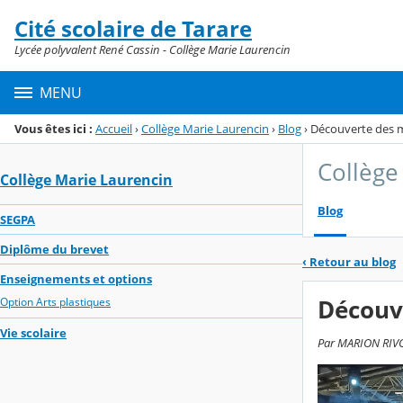
Panneau de gestion des cookies
Cité scolaire de Tarare
Menu de la rubrique
Contenu
Lycée polyvalent René Cassin - Collège Marie Laurencin
MENU
Vous êtes ici :
Accueil
›
Collège Marie Laurencin
›
Blog
›
Découverte des mé
Collège
Collège Marie Laurencin
Blog
SEGPA
Diplôme du brevet
‹
Retour au blog
Enseignements et options
Découve
Option Arts plastiques
Vie scolaire
Par MARION RIVOI