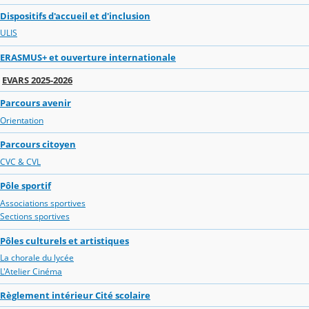
Dispositifs d'accueil et d'inclusion
ULIS
ERASMUS+ et ouverture internationale
EVARS 2025-2026
Parcours avenir
Orientation
Parcours citoyen
CVC & CVL
Pôle sportif
Associations sportives
Sections sportives
Pôles culturels et artistiques
La chorale du lycée
L'Atelier Cinéma
Règlement intérieur Cité scolaire