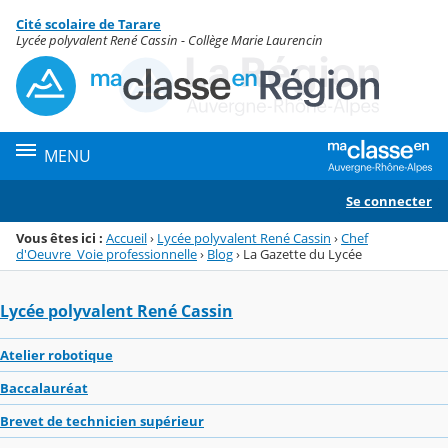
Panneau de gestion des cookies
Cité scolaire de Tarare
Menu de la rubrique
Contenu
Lycée polyvalent René Cassin - Collège Marie Laurencin
MENU
Se connecter
Vous êtes ici :
Accueil
›
Lycée polyvalent René Cassin
›
Chef
d'Oeuvre_Voie professionnelle
›
Blog
›
La Gazette du Lycée
Lycée polyvalent René Cassin
Atelier robotique
Baccalauréat
Brevet de technicien supérieur