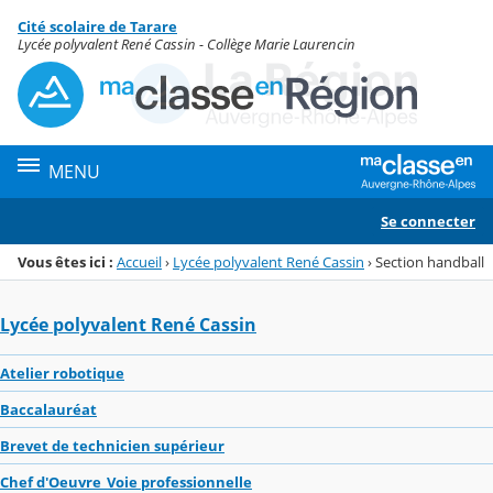
Panneau de gestion des cookies
Cité scolaire de Tarare
Menu de la rubrique
Contenu
Lycée polyvalent René Cassin - Collège Marie Laurencin
MENU
Se connecter
Vous êtes ici :
Accueil
›
Lycée polyvalent René Cassin
›
Section handball
Lycée polyvalent René Cassin
Atelier robotique
Baccalauréat
Brevet de technicien supérieur
Chef d'Oeuvre_Voie professionnelle