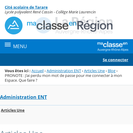
Panneau de gestion des cookies
Cité scolaire de Tarare
Menu de la rubrique
Contenu
Lycée polyvalent René Cassin - Collège Marie Laurencin
MENU
Se connecter
Vous êtes ici :
Accueil
›
Administration ENT
›
Articles Une
›
Blog
›
PRONOTE : J'ai perdu mon mot de passe pour me connecter à mon
Espace. Que faire ?
Administration ENT
Articles Une