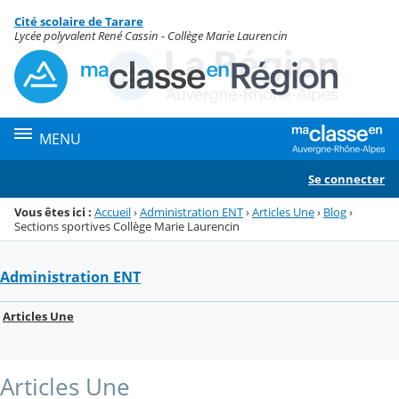
Panneau de gestion des cookies
Cité scolaire de Tarare
Menu de la rubrique
Contenu
Lycée polyvalent René Cassin - Collège Marie Laurencin
MENU
Se connecter
Vous êtes ici :
Accueil
›
Administration ENT
›
Articles Une
›
Blog
›
Sections sportives Collège Marie Laurencin
Administration ENT
Articles Une
Articles Une