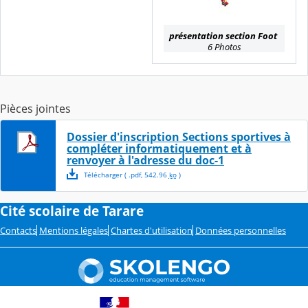
présentation section Foot
6 Photos
Pièces jointes
Dossier d'inscription Sections sportives à
compléter informatiquement et à
renvoyer à l'adresse du doc-1
Télécharger
( .
pdf
,
542.96
ko
)
Cité scolaire de Tarare
Contacts
Mentions légales
Chartes d'utilisation
Données personnelles