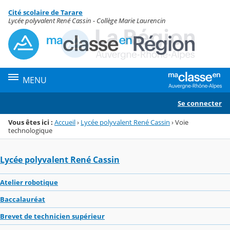
Panneau de gestion des cookies
Cité scolaire de Tarare
Menu de la rubrique
Contenu
Lycée polyvalent René Cassin - Collège Marie Laurencin
MENU
Se connecter
Vous êtes ici :
Accueil
›
Lycée polyvalent René Cassin
›
Voie
technologique
Lycée polyvalent René Cassin
Atelier robotique
Baccalauréat
Brevet de technicien supérieur